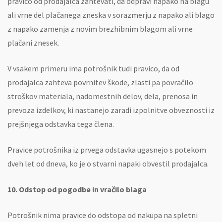
pravico od prodajalca zahtevati, da odpravi napako na blagu
ali vrne del plačanega zneska v sorazmerju z napako ali blago
z napako zamenja z novim brezhibnim blagom ali vrne
plačani znesek.
V vsakem primeru ima potrošnik tudi pravico, da od
prodajalca zahteva povrnitev škode, zlasti pa povračilo
stroškov materiala, nadomestnih delov, dela, prenosa in
prevoza izdelkov, ki nastanejo zaradi izpolnitve obveznosti iz
prejšnjega odstavka tega člena.
Pravice potrošnika iz prvega odstavka ugasnejo s potekom
dveh let od dneva, ko je o stvarni napaki obvestil prodajalca.
10. Odstop od pogodbe in vračilo blaga
Potrošnik nima pravice do odstopa od nakupa na spletni