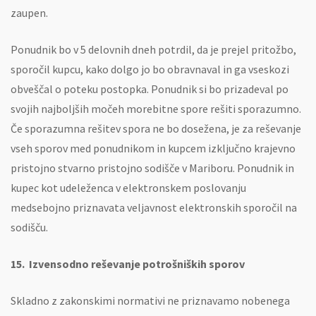
zaupen.
Ponudnik bo v 5 delovnih dneh potrdil, da je prejel pritožbo,
sporočil kupcu, kako dolgo jo bo obravnaval in ga vseskozi
obveščal o poteku postopka. Ponudnik si bo prizadeval po
svojih najboljših močeh morebitne spore rešiti sporazumno.
Če sporazumna rešitev spora ne bo dosežena, je za reševanje
vseh sporov med ponudnikom in kupcem izključno krajevno
pristojno stvarno pristojno sodišče v Mariboru. Ponudnik in
kupec kot udeleženca v elektronskem poslovanju
medsebojno priznavata veljavnost elektronskih sporočil na
sodišču.
15. Izvensodno reševanje potrošniških sporov
Skladno z zakonskimi normativi ne priznavamo nobenega