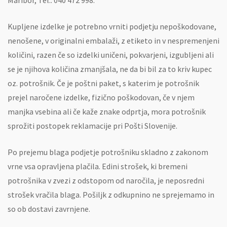
Maribor, Tel.: 040 472 998.
Kupljene izdelke je potrebno vrniti podjetju nepoškodovane,
nenošene, v originalni embalaži, z etiketo in v nespremenjeni
količini, razen če so izdelki uničeni, pokvarjeni, izgubljeni ali
se je njihova količina zmanjšala, ne da bi bil za to kriv kupec
oz. potrošnik. Če je poštni paket, s katerim je potrošnik
prejel naročene izdelke, fizično poškodovan, če v njem
manjka vsebina ali če kaže znake odprtja, mora potrošnik
sprožiti postopek reklamacije pri Pošti Slovenije.
Po prejemu blaga podjetje potrošniku skladno z zakonom
vrne vsa opravljena plačila. Edini strošek, ki bremeni
potrošnika v zvezi z odstopom od naročila, je neposredni
strošek vračila blaga. Pošiljk z odkupnino ne sprejemamo in
so ob dostavi zavrnjene.