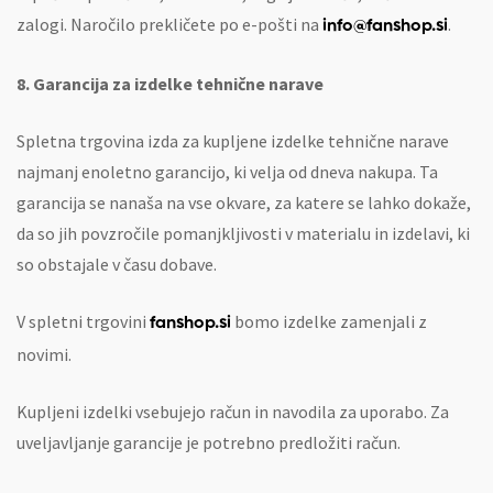
zalogi. Naročilo prekličete po e-pošti na
.
info@fanshop.si
8. Garancija za izdelke tehnične narave
Spletna trgovina izda za kupljene izdelke tehnične narave
najmanj enoletno garancijo, ki velja od dneva nakupa. Ta
garancija se nanaša na vse okvare, za katere se lahko dokaže,
da so jih povzročile pomanjkljivosti v materialu in izdelavi, ki
so obstajale v času dobave.
V spletni trgovini
bomo izdelke zamenjali z
fanshop.si
novimi.
Kupljeni izdelki vsebujejo račun in navodila za uporabo. Za
uveljavljanje garancije je potrebno predložiti račun.