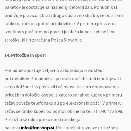
paketov je dostavljena naslednji delovni dan. Ponudnik si
pridržuje pravico izbrati drugo dostavno službo, če bo s tem
lahko naročilo izpolnil učinkoviteje. V primeru prevzema
izdelkov s plačilom po povzetju plača kupec tudi poštne
stroške, ki jih zaračuna Pošta Slovenije.
14. Pritožbe in spori
Ponudnik spoštuje veljavno zakonodajo o varstvu
potrošnikov. Ponudnik se po vseh močeh trudi izpolnjevati
svojo dolžnost vzpostaviti učinkovit sistem obravnavanja
pritožb in določiti osebo, s katero se lahko kupec v primeru
težav poveže telefonsko ali po elektronski pošti. V primeru
težav se lahko kupec po pomoč obrne na tel. št. 040 472 998.
Pritožba se odda preko elektronskega
naslova
. Postopek obravnave pritožbe je
info@fanshop.si