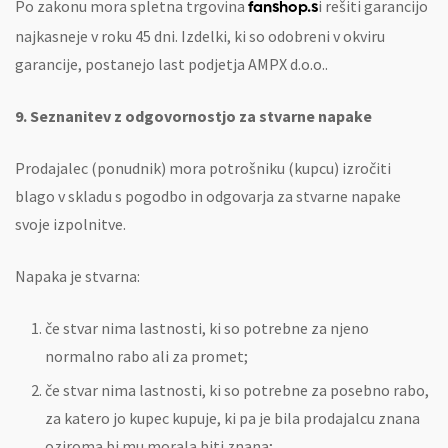
Po zakonu mora spletna trgovina
i rešiti garancijo
fanshop.s
najkasneje v roku 45 dni. Izdelki, ki so odobreni v okviru
garancije, postanejo last podjetja AMPX d.o.o..
9. Seznanitev z odgovornostjo za stvarne napake
Prodajalec (ponudnik) mora potrošniku (kupcu) izročiti
blago v skladu s pogodbo in odgovarja za stvarne napake
svoje izpolnitve.
Napaka je stvarna:
če stvar nima lastnosti, ki so potrebne za njeno
normalno rabo ali za promet;
če stvar nima lastnosti, ki so potrebne za posebno rabo,
za katero jo kupec kupuje, ki pa je bila prodajalcu znana
oziroma bi mu morala biti znana;