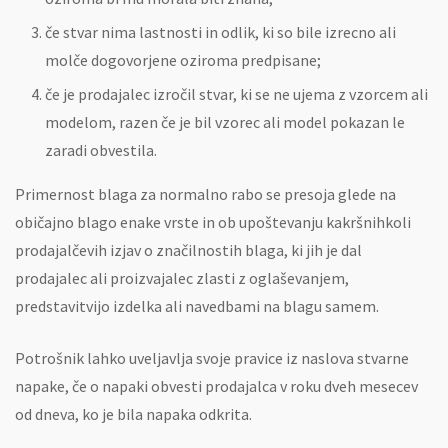
če stvar nima lastnosti in odlik, ki so bile izrecno ali
molče dogovorjene oziroma predpisane;
če je prodajalec izročil stvar, ki se ne ujema z vzorcem ali
modelom, razen če je bil vzorec ali model pokazan le
zaradi obvestila.
Primernost blaga za normalno rabo se presoja glede na
običajno blago enake vrste in ob upoštevanju kakršnihkoli
prodajalčevih izjav o značilnostih blaga, ki jih je dal
prodajalec ali proizvajalec zlasti z oglaševanjem,
predstavitvijo izdelka ali navedbami na blagu samem.
Potrošnik lahko uveljavlja svoje pravice iz naslova stvarne
napake, če o napaki obvesti prodajalca v roku dveh mesecev
od dneva, ko je bila napaka odkrita.