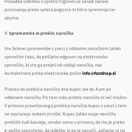
Ponudba izdelkov v spletni trgovini se zaradi narave
poslovanja preko spleta pogosto in hitro spreminja ter
ažurira.
7. Spremembe in preklic naročila
Vse želene spremembe v zvezi z oddanim naročilom lahko
sporočite tako, da pošljete odgovor na elektronsko
sporočilo, ki ste ga prejeli ob oddaji naročila, nas
kontaktirate preko elektronske pošte
.
info@fanshop.si
Pravico do preklica naročila ima kupec vse do 4 ure po
oddanem naročilu. Po tem roku preklic naročila ni več možen.
V primeru pravočasnega preklica naročila kupcu v zvezi s tem
ne nastanejo nobeni stroški. Kupec lahko svoje naročilo
prekliče tudi kasneje, vendar samo v primeru, da mu je preko
e-pošte sporočeno, da izdelka, ki ga je naročil, začasno ni na