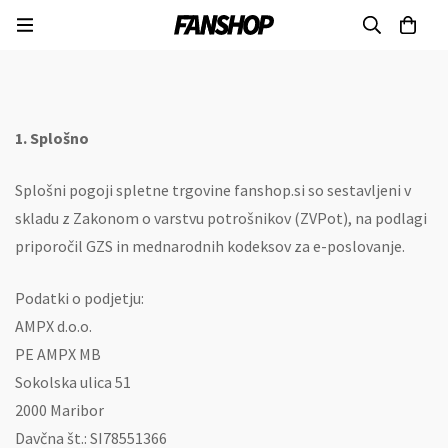
1. Splošno
Splošni pogoji spletne trgovine fanshop.si so sestavljeni v
skladu z Zakonom o varstvu potrošnikov (ZVPot), na podlagi
priporočil GZS in mednarodnih kodeksov za e-poslovanje.
Podatki o podjetju:
AMPX d.o.o.
PE AMPX MB
Sokolska ulica 51
2000 Maribor
Davčna št.: SI78551366