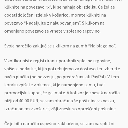
kliknite na povezavo “x”, ki se nahaja ob izdelku. Če želite
dodati določen izdelek v košarico, morate klikniti na
povezavo “Nadaljujte z nakupovanjem”. S klikom na
omenjeno povezavo se vrnete v spletno trgovino.
Svoje naročilo zaključite s klikom na gumb “Na blagajno”.
V kolikor niste registrirani uporabnik spletne trgovine,
vpišete podatke, ki jih potrebujemo za dostavo ter izberete
način plačila (po povzetju, po predračunu ali PayPal). V tem
koraku vpišete v okence, ki je namenjeno temu, tudi
promocijski kupon, če ga imate. V kolikor je znesek naročila
nižji od 40,00 EUR, se vam obračuna še poštnina v znesku,
izračunanem v košarici, višji zneski so oproščeni poštnine.
Če je bilo naročilo uspešno zaključeno, se vam na spletni