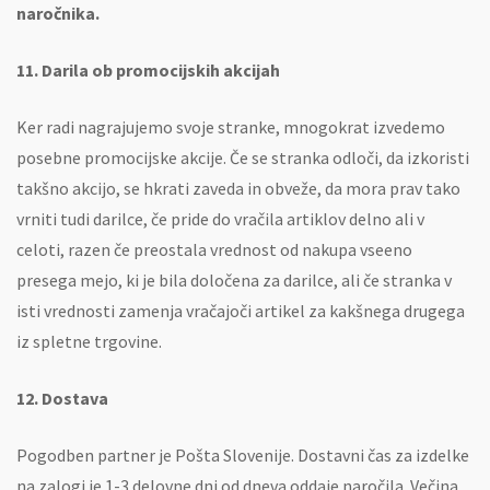
naročnika.
11. Darila ob promocijskih akcijah
Ker radi nagrajujemo svoje stranke, mnogokrat izvedemo
posebne promocijske akcije. Če se stranka odloči, da izkoristi
takšno akcijo, se hkrati zaveda in obveže, da mora prav tako
vrniti tudi darilce, če pride do vračila artiklov delno ali v
celoti, razen če preostala vrednost od nakupa vseeno
presega mejo, ki je bila določena za darilce, ali če stranka v
isti vrednosti zamenja vračajoči artikel za kakšnega drugega
iz spletne trgovine.
12. Dostava
Pogodben partner je Pošta Slovenije. Dostavni čas za izdelke
na zalogi je 1-3 delovne dni od dneva oddaje naročila. Večina