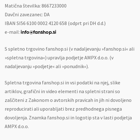
Matična številka: 8667233000
Davčni zavezanec: DA
IBAN SI56 6100 0002 4120 658 (odprt pri DH d.d.)
e-mail:
info@fanshop.si
S spletno trgovino fanshop.si (v nadaljevanju »fanshop.si« ali
»spletna trgovina«) upravlja podjetje AMPX d.o.o. (v
nadaljevanju »podjetje« ali »ponudnik«).
Spletna trgovina fanshop.si in vsi podatki na njej, slike
artiklov, grafični in video elementi na spletni strani so
zaščiteni z Zakonom o avtorskih pravicah in jih ni dovoljeno
reproducirati ali uporabljati brez predhodnega pisnega
dovoljenja. Znamka fanshop.si in logotip sta v lasti podjetja
AMPX d.o.o.