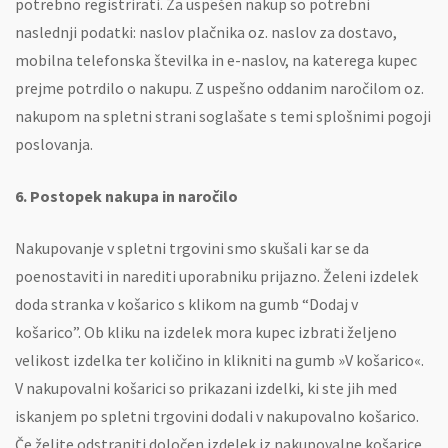
potrebno registrirati. Za uspešen nakup so potrebni
naslednji podatki: naslov plačnika oz. naslov za dostavo,
mobilna telefonska številka in e-naslov, na katerega kupec
prejme potrdilo o nakupu. Z uspešno oddanim naročilom oz.
nakupom na spletni strani soglašate s temi splošnimi pogoji
poslovanja.
6. Postopek nakupa in naročilo
Nakupovanje v spletni trgovini smo skušali kar se da
poenostaviti in narediti uporabniku prijazno. Želeni izdelek
doda stranka v košarico s klikom na gumb “Dodaj v
košarico”. Ob kliku na izdelek mora kupec izbrati željeno
velikost izdelka ter količino in klikniti na gumb »V košarico«.
V nakupovalni košarici so prikazani izdelki, ki ste jih med
iskanjem po spletni trgovini dodali v nakupovalno košarico.
Če želite odstraniti določen izdelek iz nakupovalne košarice,