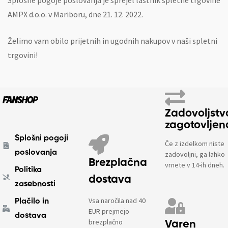
Splošne pogoje poslovanja je sprejel lastnik spletne trgovine
AMPX d.o.o. v Mariboru, dne 21. 12. 2022.
Želimo vam obilo prijetnih in ugodnih nakupov v naši spletni
trgovini!
Zadovoljstv
zagotovljen
Splošni pogoji
Če z izdelkom niste
poslovanja
zadovoljni, ga lahko
Brezplačna
vrnete v 14-ih dneh.
Politika
dostava
zasebnosti
Vsa naročila nad 40
Plačilo in
EUR prejmejo
dostava
brezplačno
Varen