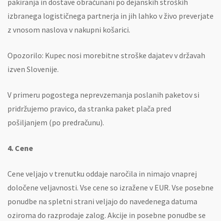
pakiranja in dostave obračunani po dejanskih stroških
izbranega logističnega partnerja in jih lahko v živo preverjate
z vnosom naslova v nakupni košarici.
Opozorilo: Kupec nosi morebitne stroške dajatev v državah
izven Slovenije.
V primeru pogostega neprevzemanja poslanih paketov si
pridržujemo pravico, da stranka paket plača pred
pošiljanjem (po predračunu).
4. Cene
Cene veljajo v trenutku oddaje naročila in nimajo vnaprej
določene veljavnosti. Vse cene so izražene v EUR. Vse posebne
ponudbe na spletni strani veljajo do navedenega datuma
oziroma do razprodaje zalog. Akcije in posebne ponudbe se