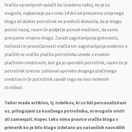
Vračilo opravljenih vplačil bo izvedeno takoj, ko je to
mogoče, najkasneje pa v roku 14 dni od prevzema vrnjenega
blaga ali dokler potrošnik ne predloži dokazila, da je blago
poslal nazaj, razen če podjetje ponudi možnost, da samo
prevzame vrnjeno blago. Zaradi zagotavljanja gotovosti,
točnosti in pravočasnosti vračila ter zagotavljanja evidence o
plačilih se vračilo plačila potrošniku izvede z enakim
plačilnim sredstvom, kot ga je uporabil potrošnik, razen če je
potrošnik izrecno zahteval uporabo drugega plačilnega
sredstva in če potrošnik zaradi tega ne nosi nobenih
stroškov.
Tailor made artiklov, tj. izdelkov, ki so bili personalizirani
oz. prilagojeni za končnega potrošnika, ni mogoče vrniti
ali zamenjati. Kupec tako nima pravice vračila blaga v
primerih ko je bilo blago izdelano po natančnih navodilih