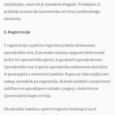
izključujejo, razen če je navedeno drugače. Prodajalec si
pridržuje pravico do spremembe cen brez predhodnega
obvestila.
5. Registracija
Z registracijo v spletno trgovino pridobi obiskovalec
uporabniško ime, ki je enako naslovu njegove elektronske
pošte ter uporabniško geslo, ki ga določi uporabnik sam.
Uporabniško ime in geslo uporabnika nedvoumno določata
in povezujeta z vnesenimi podatki. Kupcu se tako olajša sam
nakup, ponudnik pa zagotavlja, da bodo podatki v popolnosti
zaščiteni in uporabljeni v skladu s pogoji, s katerimi se
(potencialni) kupec strinja.
Ob naročilu izdelka v spletni trgovini fanshop.si se ni