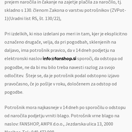
prejem naročila in čakanje na zajetje plačila za naročilo, tj.
skladno s 130. členom Zakona o varstvu potrošnikov (ZVPot-
1)(Uradni list RS, št. 130/22),
Pri izdelkih, ki niso izdelani po meri in tam, kjer je eksplicitno
označeno drugače, velja, da pri pogodbah, sklenjenih na
daljavo, ima potrošnik pravico, da v 14 dneh podjetju na
elektronski naslov
sporoči, da odstopa od
info@fanshop.si
pogodbe, ne da bi mu bilo treba navesti razlog za svojo
odločitev. Šteje se, da je potrošnik podal odstopno izjavo
pravočasno, če jo pošlje v roku, določenem za odstop od
pogodbe.
Potrošnik mora najkasneje v 14 dneh po sporočilu o odstopu
od naročila podjetju vrniti blago. Potrošnik vrne blago na
naslov: FANSHOP, AMPX d.o.o., Jezdarska ulica 13, 2000