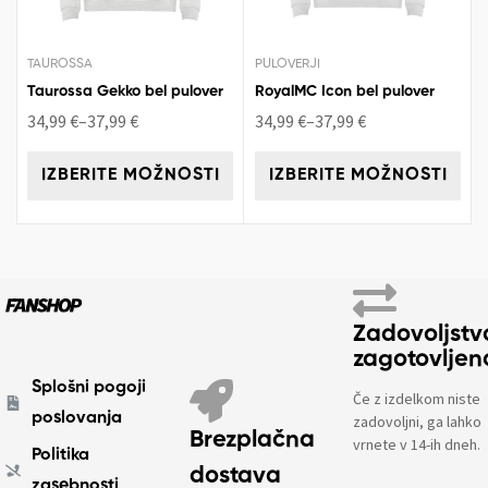
TAUROSSA
PULOVERJI
Taurossa Gekko bel pulover
RoyalMC Icon bel pulover
34,99
€
–
37,99
€
34,99
€
–
37,99
€
IZBERITE MOŽNOSTI
IZBERITE MOŽNOSTI
Zadovoljstv
zagotovljen
Splošni pogoji
Če z izdelkom niste
poslovanja
zadovoljni, ga lahko
Brezplačna
vrnete v 14-ih dneh.
Politika
dostava
zasebnosti