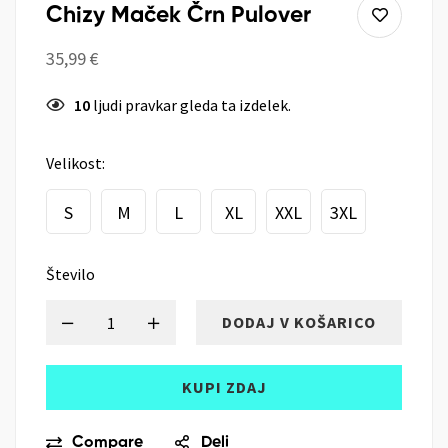
Chizy Maček Črn Pulover
35,99
€
10
ljudi pravkar gleda ta izdelek.
Velikost:
S
M
L
XL
XXL
3XL
Število
DODAJ V KOŠARICO
KUPI ZDAJ
Compare
Deli