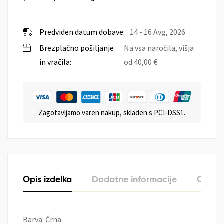
Predviden datum dobave:
14 - 16 Avg, 2026
Brezplačno pošiljanje
Na vsa naročila, višja
in vračila:
od
40,00
€
Zagotavljamo varen nakup, skladen s PCI-DSS1.
Opis izdelka
Dodatne informacije
O zna
Barva: Črna