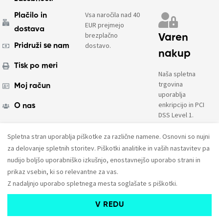
Vsa naročila nad 40
Plačilo in
EUR prejmejo
dostava
brezplačno
Varen
dostavo.
Pridruži se nam
nakup
Tisk po meri
Naša spletna
trgovina
Moj račun
uporablja
enkripcijo in PCI
O nas
DSS Level 1.
Spletna stran uporablja piškotke za različne namene. Osnovni so nujni
© 2023. Vse pravice pridržane.
AMPX d.o.o.
za delovanje spletnih storitev. Piškotki analitike in vaših nastavitev pa
nudijo boljšo uporabniško izkušnjo, enostavnejšo uporabo strani in
prikaz vsebin, ki so relevantne za vas.
Z nadaljnjo uporabo spletnega mesta soglašate s piškotki.
V REDU