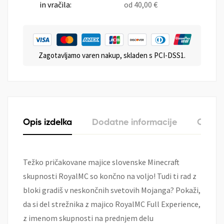
in vračila:
od
40,00
€
Zagotavljamo varen nakup, skladen s PCI-DSS1.
Opis izdelka
Dodatne informacije
O zna
Težko pričakovane majice slovenske Minecraft
skupnosti RoyalMC so končno na voljo! Tudi ti rad z
bloki gradiš v neskončnih svetovih Mojanga? Pokaži,
da si del strežnika z majico RoyalMC Full Experience,
z imenom skupnosti na prednjem delu