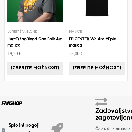
JURETRŠANBLOND
MAJICE
JureTršanBlond Čao Folk Art
EPICENTER We Are #Epic
majica
majica
19,99
€
15,00
€
IZBERITE MOŽNOSTI
IZBERITE MOŽNOSTI
Zadovoljstv
zagotovljen
Splošni pogoji
Če z izdelkom niste