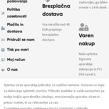
poslovanja
zadovoljni, ga lahko
Brezplačna
vrnete v 14-ih dneh.
Politika
dostava
zasebnosti
Vsa naročila nad 40
Plačilo in
EUR prejmejo
dostava
brezplačno
Varen
dostavo.
Pridruži se nam
nakup
Tisk po meri
Naša spletna
trgovina
Moj račun
uporablja
enkripcijo in PCI
O nas
DSS Level 1.
Spletna stran uporablja piškotke za različne namene. Osnovni so nujni
© 2023. Vse pravice pridržane.
AMPX d.o.o.
za delovanje spletnih storitev. Piškotki analitike in vaših nastavitev pa
nudijo boljšo uporabniško izkušnjo, enostavnejšo uporabo strani in
prikaz vsebin, ki so relevantne za vas.
Z nadaljnjo uporabo spletnega mesta soglašate s piškotki.