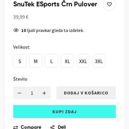
SnuTek ESports Črn Pulover
39,99
€
10
ljudi pravkar gleda ta izdelek.
Velikost:
S
M
L
XL
XXL
3XL
Število
DODAJ V KOŠARICO
KUPI ZDAJ
Compare
Deli