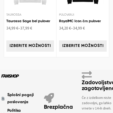
TAUROSSA
PULOVERJI
Taurossa Sage bel pulover
RoyalMC Icon črn pulover
34,99
€
–
37,99
€
34,20
€
–
34,99
€
IZBERITE MOŽNOSTI
IZBERITE MOŽNOSTI
Zadovoljstv
zagotovljen
Splošni pogoji
Če z izdelkom niste
poslovanja
zadovoljni, ga lahko
Brezplačna
vrnete v 14-ih dneh.
Politika