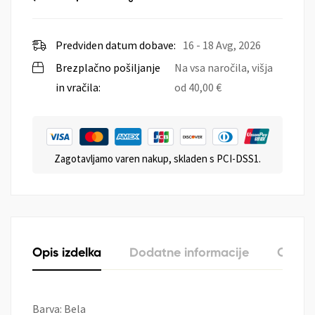
Predviden datum dobave:
16 - 18 Avg, 2026
Brezplačno pošiljanje
Na vsa naročila, višja
in vračila:
od
40,00
€
Zagotavljamo varen nakup, skladen s PCI-DSS1.
Opis izdelka
Dodatne informacije
O zna
Barva: Bela