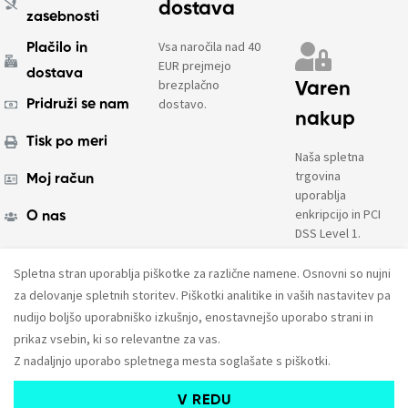
dostava
zasebnosti
Vsa naročila nad 40
Plačilo in
EUR prejmejo
dostava
brezplačno
Varen
dostavo.
Pridruži se nam
nakup
Tisk po meri
Naša spletna
trgovina
Moj račun
uporablja
enkripcijo in PCI
O nas
DSS Level 1.
Spletna stran uporablja piškotke za različne namene. Osnovni so nujni
© 2023. Vse pravice pridržane.
AMPX d.o.o.
za delovanje spletnih storitev. Piškotki analitike in vaših nastavitev pa
nudijo boljšo uporabniško izkušnjo, enostavnejšo uporabo strani in
prikaz vsebin, ki so relevantne za vas.
Z nadaljnjo uporabo spletnega mesta soglašate s piškotki.
V REDU