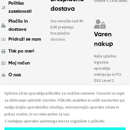
vrnete v 14-ih dneh.
Politika
dostava
zasebnosti
Vsa naročila nad 40
Plačilo in
EUR prejmejo
dostava
brezplačno
Varen
dostavo.
Pridruži se nam
nakup
Tisk po meri
Naša spletna
trgovina
Moj račun
uporablja
enkripcijo in PCI
O nas
DSS Level 1.
Spletna stran uporablja piškotke za različne namene. Osnovni so nujni
© 2023. Vse pravice pridržane.
AMPX d.o.o.
za delovanje spletnih storitev. Piškotki analitike in vaših nastavitev pa
nudijo boljšo uporabniško izkušnjo, enostavnejšo uporabo strani in
prikaz vsebin, ki so relevantne za vas.
Z nadaljnjo uporabo spletnega mesta soglašate s piškotki.