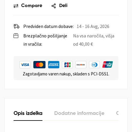
Compare
Deli
Predviden datum dobave:
14 - 16 Avg, 2026
Brezplačno pošiljanje
Na vsa naročila, višja
in vračila:
od
40,00
€
Zagotavljamo varen nakup, skladen s PCI-DSS1.
Opis izdelka
Dodatne informacije
O zna