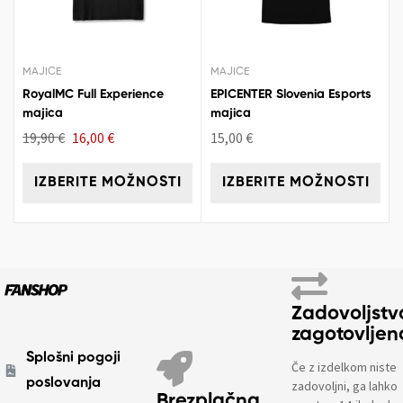
MAJICE
MAJICE
RoyalMC Full Experience
EPICENTER Slovenia Esports
majica
majica
19,90
€
16,00
€
15,00
€
IZBERITE MOŽNOSTI
IZBERITE MOŽNOSTI
Zadovoljstv
zagotovljen
Splošni pogoji
Če z izdelkom niste
poslovanja
zadovoljni, ga lahko
Brezplačna