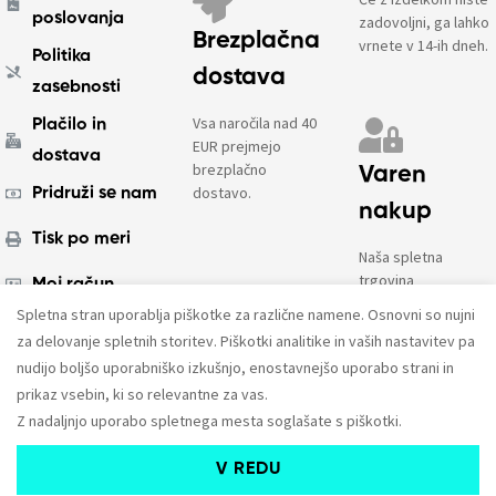
poslovanja
zadovoljni, ga lahko
Brezplačna
vrnete v 14-ih dneh.
Politika
dostava
zasebnosti
Vsa naročila nad 40
Plačilo in
EUR prejmejo
dostava
brezplačno
Varen
dostavo.
Pridruži se nam
nakup
Tisk po meri
Naša spletna
trgovina
Moj račun
uporablja
Spletna stran uporablja piškotke za različne namene. Osnovni so nujni
enkripcijo in PCI
O nas
za delovanje spletnih storitev. Piškotki analitike in vaših nastavitev pa
DSS Level 1.
nudijo boljšo uporabniško izkušnjo, enostavnejšo uporabo strani in
prikaz vsebin, ki so relevantne za vas.
© 2023. Vse pravice pridržane.
AMPX d.o.o.
Z nadaljnjo uporabo spletnega mesta soglašate s piškotki.
V REDU