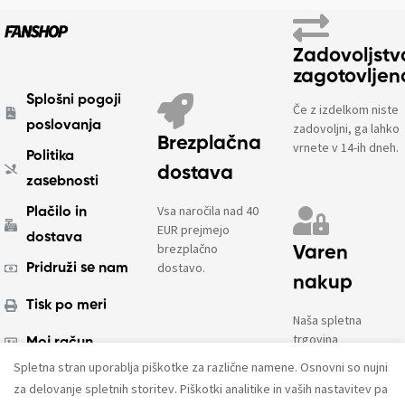
Zadovoljstv
zagotovljen
Splošni pogoji
Če z izdelkom niste
poslovanja
zadovoljni, ga lahko
Brezplačna
vrnete v 14-ih dneh.
Politika
dostava
zasebnosti
Vsa naročila nad 40
Plačilo in
EUR prejmejo
dostava
brezplačno
Varen
dostavo.
Pridruži se nam
nakup
Tisk po meri
Naša spletna
trgovina
Moj račun
uporablja
Spletna stran uporablja piškotke za različne namene. Osnovni so nujni
enkripcijo in PCI
O nas
za delovanje spletnih storitev. Piškotki analitike in vaših nastavitev pa
DSS Level 1.