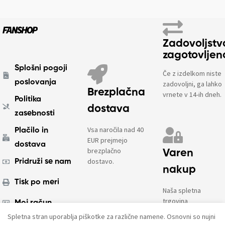
Zadovoljstv
zagotovljen
Splošni pogoji
Če z izdelkom niste
poslovanja
zadovoljni, ga lahko
Brezplačna
vrnete v 14-ih dneh.
Politika
dostava
zasebnosti
Vsa naročila nad 40
Plačilo in
EUR prejmejo
dostava
brezplačno
Varen
dostavo.
Pridruži se nam
nakup
Tisk po meri
Naša spletna
trgovina
Moj račun
uporablja
Spletna stran uporablja piškotke za različne namene. Osnovni so nujni
enkripcijo in PCI
O nas