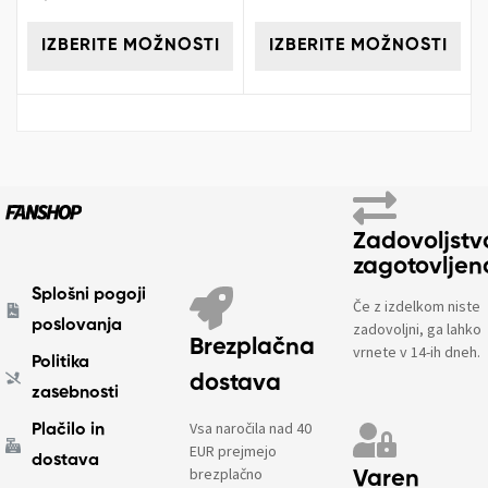
IZBERITE MOŽNOSTI
IZBERITE MOŽNOSTI
Zadovoljstv
zagotovljen
Splošni pogoji
Če z izdelkom niste
poslovanja
zadovoljni, ga lahko
Brezplačna
vrnete v 14-ih dneh.
Politika
dostava
zasebnosti
Vsa naročila nad 40
Plačilo in
EUR prejmejo
dostava
brezplačno
Varen